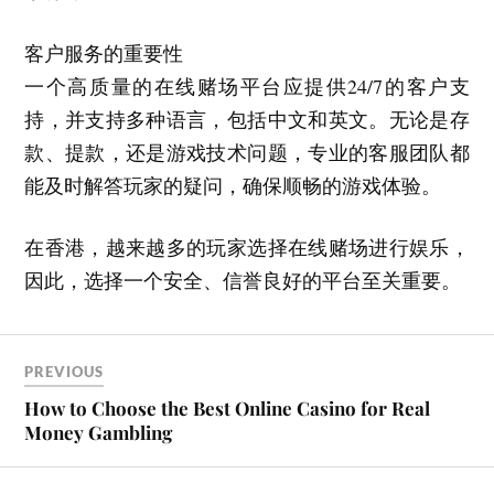
客户服务的重要性
一个高质量的在线赌场平台应提供24/7的客户支
持，并支持多种语言，包括中文和英文。无论是存
款、提款，还是游戏技术问题，专业的客服团队都
能及时解答玩家的疑问，确保顺畅的游戏体验。
在香港，越来越多的玩家选择在线赌场进行娱乐，
因此，选择一个安全、信誉良好的平台至关重要。
PREVIOUS
How to Choose the Best Online Casino for Real
Money Gambling