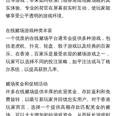
实体验。专业的荷官在屏幕前实时互动，使玩家能
够享受公平透明的游戏环境。
在线赌场游戏种类丰富
一个优质的在线赌场平台通常会提供多种游戏，包
括老虎机、扑克、轮盘、骰子游戏以及经典的百家
乐。在香港，百家乐是最受欢迎的赌场游戏之一，
玩家可以选择不同的投注策略，如平注法或马丁格
尔系统，以提高获胜几率。
赌场奖金和促销活动
许多在线赌场提供丰厚的欢迎奖金、存款返利和免
费旋转，以吸引新玩家并回馈忠实用户。对于香港
玩家而言，选择一个提供高额存款匹配奖金的赌
场，可以大大增加初始游戏资金，从而延长游戏时