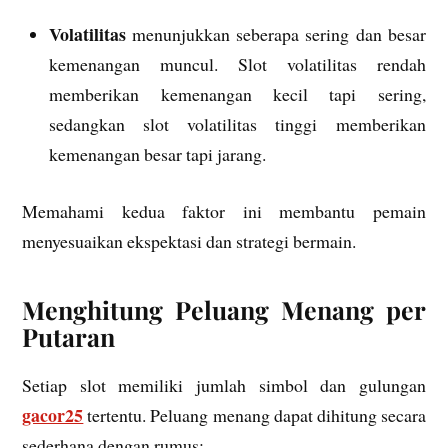
Volatilitas
menunjukkan seberapa sering dan besar
kemenangan muncul. Slot volatilitas rendah
memberikan kemenangan kecil tapi sering,
sedangkan slot volatilitas tinggi memberikan
kemenangan besar tapi jarang.
Memahami kedua faktor ini membantu pemain
menyesuaikan ekspektasi dan strategi bermain.
Menghitung Peluang Menang per
Putaran
Setiap slot memiliki jumlah simbol dan gulungan
gacor25
tertentu. Peluang menang dapat dihitung secara
sederhana dengan rumus: