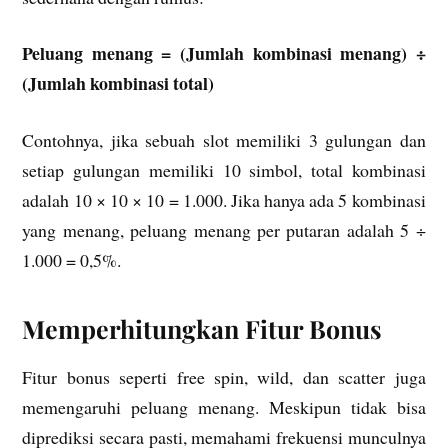
Peluang menang = (Jumlah kombinasi menang) ÷
(Jumlah kombinasi total)
Contohnya, jika sebuah slot memiliki 3 gulungan dan
setiap gulungan memiliki 10 simbol, total kombinasi
adalah 10 × 10 × 10 = 1.000. Jika hanya ada 5 kombinasi
yang menang, peluang menang per putaran adalah 5 ÷
1.000 = 0,5%.
Memperhitungkan Fitur Bonus
Fitur bonus seperti free spin, wild, dan scatter juga
memengaruhi peluang menang. Meskipun tidak bisa
diprediksi secara pasti, memahami frekuensi munculnya