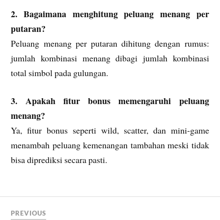
2. Bagaimana menghitung peluang menang per
putaran?
Peluang menang per putaran dihitung dengan rumus:
jumlah kombinasi menang dibagi jumlah kombinasi
total simbol pada gulungan.
3. Apakah fitur bonus memengaruhi peluang
menang?
Ya, fitur bonus seperti wild, scatter, dan mini-game
menambah peluang kemenangan tambahan meski tidak
bisa diprediksi secara pasti.
PREVIOUS