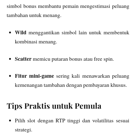
simbol bonus membantu pemain mengestimasi peluang
tambahan untuk menang.
Wild
menggantikan simbol lain untuk membentuk
kombinasi menang.
Scatter
memicu putaran bonus atau free spin.
Fitur mini-game
sering kali menawarkan peluang
kemenangan tambahan dengan pembayaran khusus.
Tips Praktis untuk Pemula
Pilih slot dengan RTP tinggi dan volatilitas sesuai
strategi.