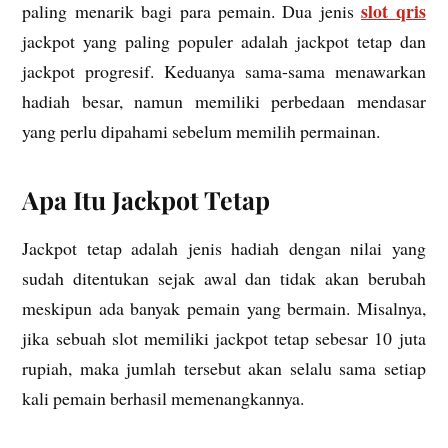
slot
qris
paling menarik bagi para pemain. Dua jenis
jackpot yang paling populer adalah jackpot tetap dan
jackpot progresif. Keduanya sama-sama menawarkan
hadiah besar, namun memiliki perbedaan mendasar
yang perlu dipahami sebelum memilih permainan.
Apa Itu Jackpot Tetap
Jackpot tetap adalah jenis hadiah dengan nilai yang
sudah ditentukan sejak awal dan tidak akan berubah
meskipun ada banyak pemain yang bermain. Misalnya,
jika sebuah slot memiliki jackpot tetap sebesar 10 juta
rupiah, maka jumlah tersebut akan selalu sama setiap
kali pemain berhasil memenangkannya.