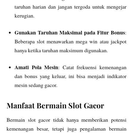
taruhan harian dan jangan tergoda untuk mengejar
kerugian.
Gunakan Taruhan Maksimal pada Fitur Bonus
:
Beberapa slot menawarkan mega win atau jackpot
hanya ketika taruhan maksimum digunakan.
Amati Pola Mesin
: Catat frekuensi kemenangan
dan bonus yang keluar, ini bisa menjadi indikator
mesin sedang gacor.
Manfaat Bermain Slot Gacor
Bermain slot gacor tidak hanya memberikan potensi
kemenangan besar, tetapi juga pengalaman bermain