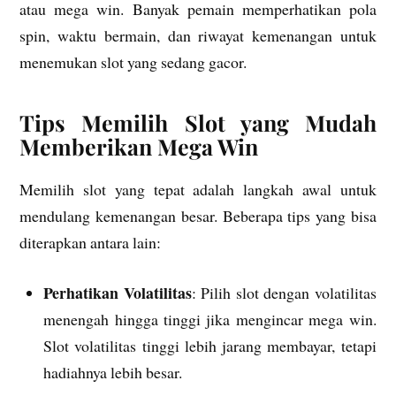
atau mega win. Banyak pemain memperhatikan pola
spin, waktu bermain, dan riwayat kemenangan untuk
menemukan slot yang sedang gacor.
Tips Memilih Slot yang Mudah
Memberikan Mega Win
Memilih slot yang tepat adalah langkah awal untuk
mendulang kemenangan besar. Beberapa tips yang bisa
diterapkan antara lain:
Perhatikan Volatilitas
: Pilih slot dengan volatilitas
menengah hingga tinggi jika mengincar mega win.
Slot volatilitas tinggi lebih jarang membayar, tetapi
hadiahnya lebih besar.