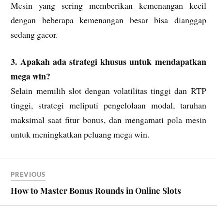
Mesin yang sering memberikan kemenangan kecil
dengan beberapa kemenangan besar bisa dianggap
sedang gacor.
3. Apakah ada strategi khusus untuk mendapatkan
mega win?
Selain memilih slot dengan volatilitas tinggi dan RTP
tinggi, strategi meliputi pengelolaan modal, taruhan
maksimal saat fitur bonus, dan mengamati pola mesin
untuk meningkatkan peluang mega win.
PREVIOUS
How to Master Bonus Rounds in Online Slots