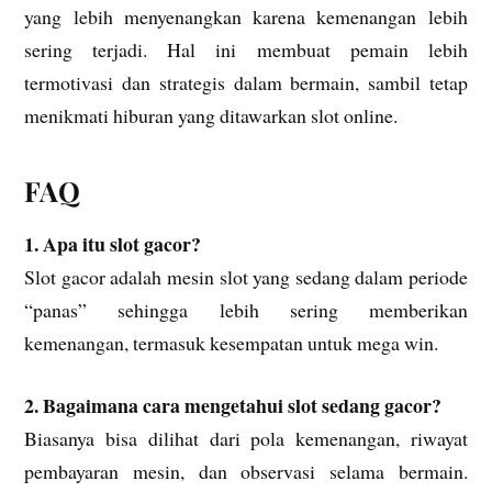
yang lebih menyenangkan karena kemenangan lebih
sering terjadi. Hal ini membuat pemain lebih
termotivasi dan strategis dalam bermain, sambil tetap
menikmati hiburan yang ditawarkan slot online.
FAQ
1. Apa itu slot gacor?
Slot gacor adalah mesin slot yang sedang dalam periode
“panas” sehingga lebih sering memberikan
kemenangan, termasuk kesempatan untuk mega win.
2. Bagaimana cara mengetahui slot sedang gacor?
Biasanya bisa dilihat dari pola kemenangan, riwayat
pembayaran mesin, dan observasi selama bermain.