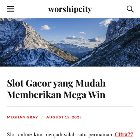
worshipcity
Slot Gacor yang Mudah
Memberikan Mega Win
MEGHAN GRAY
AUGUST 15, 2025
Citra77
Slot online kini menjadi salah satu permainan