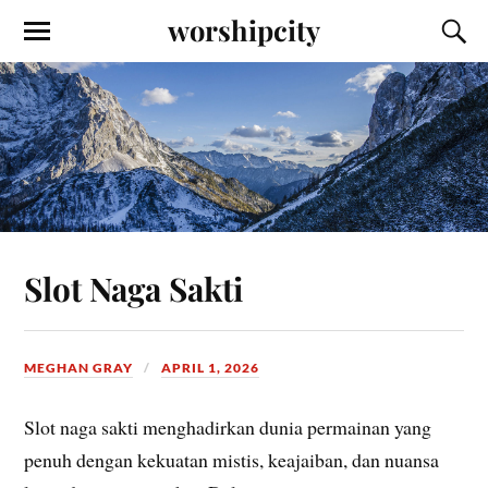
worshipcity
Slot Naga Sakti
MEGHAN GRAY
APRIL 1, 2026
Slot naga sakti menghadirkan dunia permainan yang
penuh dengan kekuatan mistis, keajaiban, dan nuansa