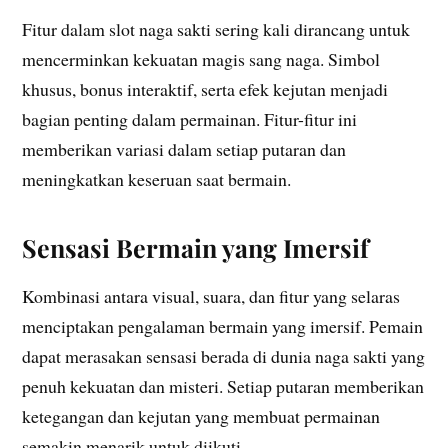
Fitur dalam slot naga sakti sering kali dirancang untuk
mencerminkan kekuatan magis sang naga. Simbol
khusus, bonus interaktif, serta efek kejutan menjadi
bagian penting dalam permainan. Fitur-fitur ini
memberikan variasi dalam setiap putaran dan
meningkatkan keseruan saat bermain.
Sensasi Bermain yang Imersif
Kombinasi antara visual, suara, dan fitur yang selaras
menciptakan pengalaman bermain yang imersif. Pemain
dapat merasakan sensasi berada di dunia naga sakti yang
penuh kekuatan dan misteri. Setiap putaran memberikan
ketegangan dan kejutan yang membuat permainan
semakin menarik untuk diikuti.