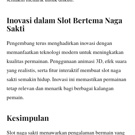
Inovasi dalam Slot Bertema Naga
Sakti
Pengembang terus menghadirkan inovasi dengan
memanfaatkan teknologi modern untuk meningkatkan
kualitas permainan. Penggunaan animasi 3D, efek suara
yang realistis, serta fitur interaktif membuat slot naga
sakti semakin hidup. Inovasi ini memastikan permainan
tetap relevan dan menarik bagi berbagai kalangan
pemain.
Kesimpulan
Slot naga sakti menawarkan pengalaman bermain yang