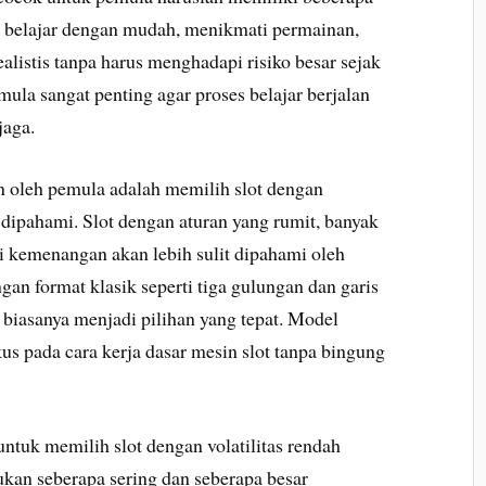
sa belajar dengan mudah, menikmati permainan,
listis tanpa harus menghadapi risiko besar sejak
mula sangat penting agar proses belajar berjalan
jaga.
an oleh pemula adalah memilih slot dengan
ipahami. Slot dengan aturan yang rumit, banyak
i kemenangan akan lebih sulit dipahami oleh
ngan format klasik seperti tiga gulungan dan garis
 biasanya menjadi pilihan yang tepat. Model
s pada cara kerja dasar mesin slot tanpa bingung
untuk memilih slot dengan volatilitas rendah
tukan seberapa sering dan seberapa besar