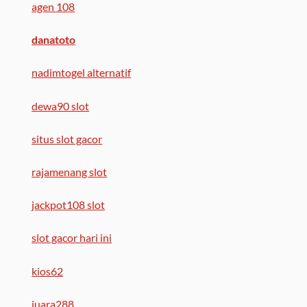
agen 108
danatoto
nadimtogel alternatif
dewa90 slot
situs slot gacor
rajamenang slot
jackpot108 slot
slot gacor hari ini
kios62
juara288