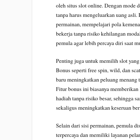
oleh situs slot online. Dengan mode 
tanpa harus mengeluarkan uang asli.
permainan, mempelajari pola kemena
bekerja tanpa risiko kehilangan moda
pemula agar lebih percaya diri saat m
Penting juga untuk memilih slot yan
Bonus seperti free spin, wild, dan 
baru meningkatkan peluang menang ta
Fitur bonus ini biasanya memberik
hadiah tanpa risiko besar, sehingga 
sekaligus meningkatkan keseruan be
Selain dari sisi permainan, pemula di
terpercaya dan memiliki layanan pela