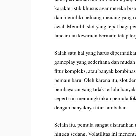
karakteristik khusus agar mereka bi
dan memiliki peluang menang yang rea
awal. Memilih slot yang tepat bagi pe
lancar dan keseruan bermain tetap ter
Salah satu hal yang harus diperhatik
gameplay yang sederhana dan mudah d
fitur kompleks, atau banyak kombinas
pemain baru. Oleh karena itu, slot de
pembayaran yang tidak terlalu banyak
seperti ini memungkinkan pemula foku
dengan banyaknya fitur tambahan.
Selain itu, pemula sangat disarankan 
hingga sedang. Volatilitas ini menen