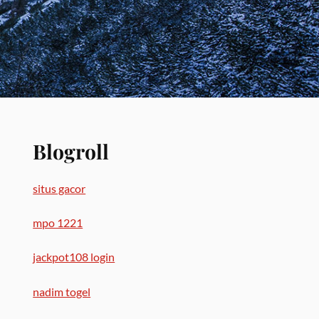
Blogroll
situs gacor
mpo 1221
jackpot108 login
nadim togel