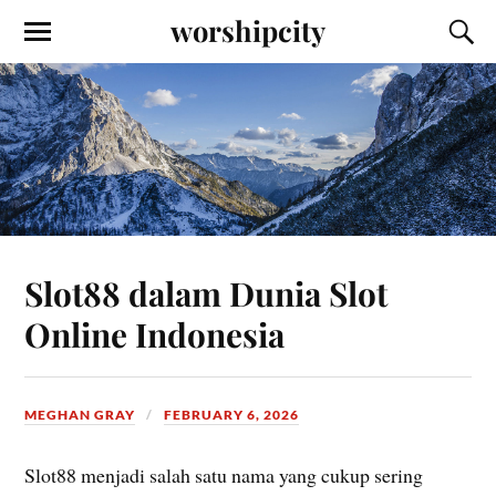
worshipcity
Slot88 dalam Dunia Slot
Online Indonesia
MEGHAN GRAY
FEBRUARY 6, 2026
Slot88 menjadi salah satu nama yang cukup sering