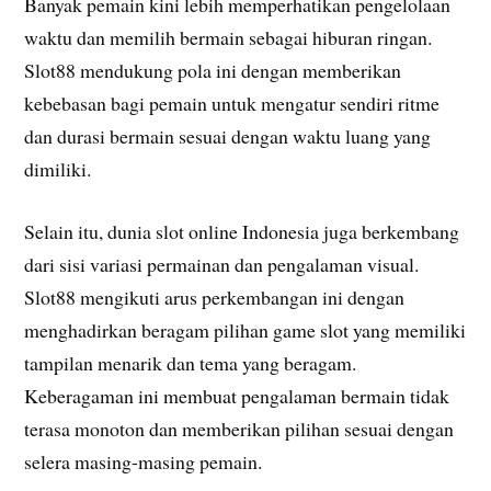
Banyak pemain kini lebih memperhatikan pengelolaan
waktu dan memilih bermain sebagai hiburan ringan.
Slot88 mendukung pola ini dengan memberikan
kebebasan bagi pemain untuk mengatur sendiri ritme
dan durasi bermain sesuai dengan waktu luang yang
dimiliki.
Selain itu, dunia slot online Indonesia juga berkembang
dari sisi variasi permainan dan pengalaman visual.
Slot88 mengikuti arus perkembangan ini dengan
menghadirkan beragam pilihan game slot yang memiliki
tampilan menarik dan tema yang beragam.
Keberagaman ini membuat pengalaman bermain tidak
terasa monoton dan memberikan pilihan sesuai dengan
selera masing-masing pemain.