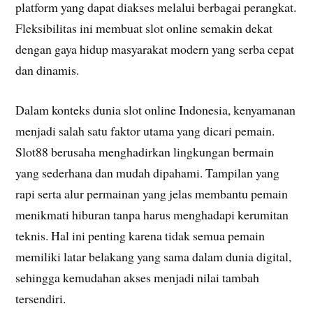
platform yang dapat diakses melalui berbagai perangkat.
Fleksibilitas ini membuat slot online semakin dekat
dengan gaya hidup masyarakat modern yang serba cepat
dan dinamis.
Dalam konteks dunia slot online Indonesia, kenyamanan
menjadi salah satu faktor utama yang dicari pemain.
Slot88 berusaha menghadirkan lingkungan bermain
yang sederhana dan mudah dipahami. Tampilan yang
rapi serta alur permainan yang jelas membantu pemain
menikmati hiburan tanpa harus menghadapi kerumitan
teknis. Hal ini penting karena tidak semua pemain
memiliki latar belakang yang sama dalam dunia digital,
sehingga kemudahan akses menjadi nilai tambah
tersendiri.