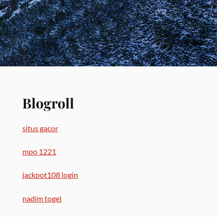
Blogroll
situs gacor
mpo 1221
jackpot108 login
nadim togel