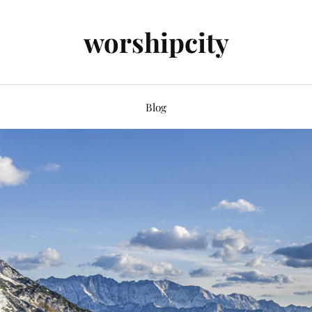
worshipcity
Blog