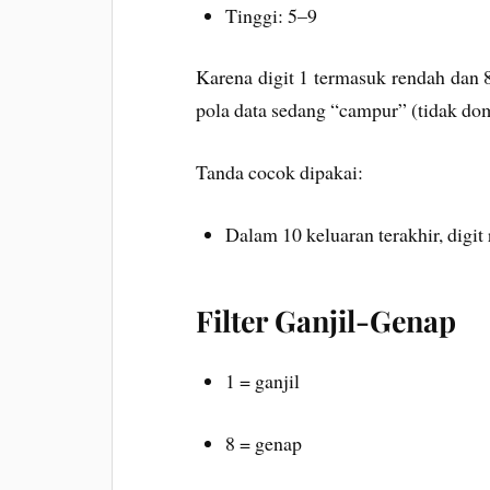
Tinggi: 5–9
Karena digit 1 termasuk rendah dan 8
pola data sedang “campur” (tidak do
Tanda cocok dipakai:
Dalam 10 keluaran terakhir, digit
Filter Ganjil-Genap
1 = ganjil
8 = genap