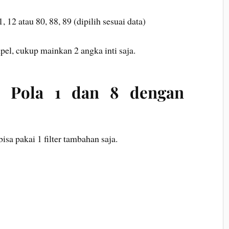
, 12 atau 80, 88, 89 (dipilih sesuai data)
el, cukup mainkan 2 angka inti saja.
n Pola 1 dan 8 dengan
isa pakai 1 filter tambahan saja.