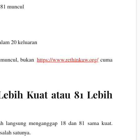
u 81 muncul
alam 20 keluaran
g muncul, bukan
https://www.rethinkuw.org/
cuma
Lebih Kuat atau 81 Lebih
alah langsung menganggap 18 dan 81 sama kuat.
alah satunya.