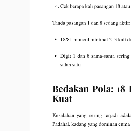
Cek berapa kali pasangan 18 ata
Tanda pasangan 1 dan 8 sedang aktif:
18/81 muncul minimal 2–3 kali d
Digit 1 dan 8 sama-sama serin
salah satu
Bedakan Pola: 18 
Kuat
Kesalahan yang sering terjadi ad
Padahal, kadang yang dominan cuma s