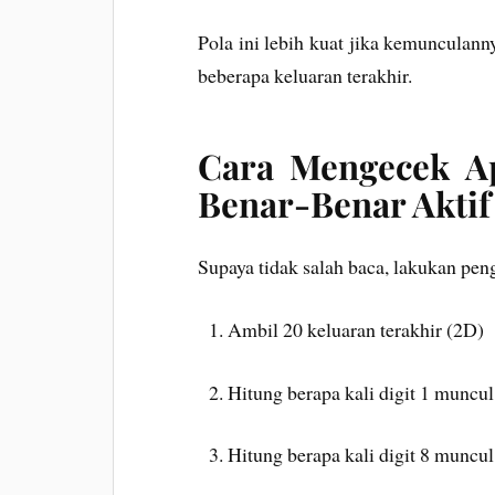
Pola ini lebih kuat jika kemunculanny
beberapa keluaran terakhir.
Cara Mengecek A
Benar-Benar Aktif
Supaya tidak salah baca, lakukan pen
Ambil 20 keluaran terakhir (2D)
Hitung berapa kali digit 1 muncul
Hitung berapa kali digit 8 muncul