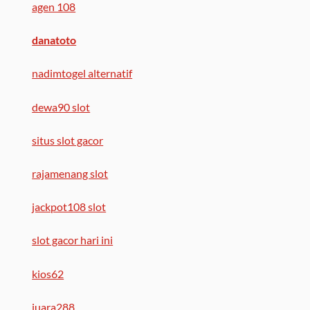
agen 108
danatoto
nadimtogel alternatif
dewa90 slot
situs slot gacor
rajamenang slot
jackpot108 slot
slot gacor hari ini
kios62
juara288